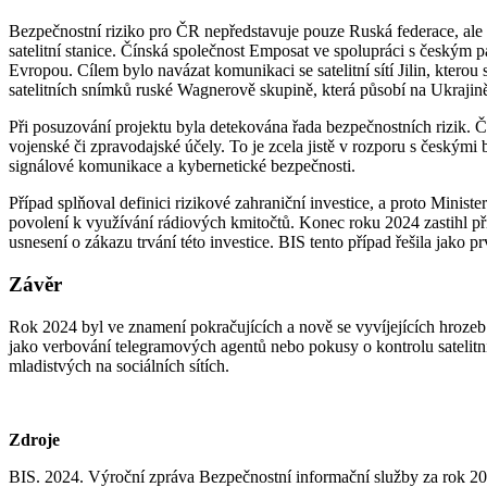
Bezpečnostní riziko pro ČR nepředstavuje pouze Ruská federace, ale
satelitní stanice. Čínská společnost Emposat ve spolupráci s českým p
Evropou. Cílem bylo navázat komunikaci se satelitní sítí Jilin, kter
satelitních snímků ruské Wagnerově skupině, která působí na Ukrajin
Při posuzování projektu byla detekována řada bezpečnostních rizik. Čí
vojenské či zpravodajské účely. To je zcela jistě v rozporu s českým
signálové komunikace a kybernetické bezpečnosti.
Případ splňoval definici rizikové zahraniční investice, a proto Mini
povolení k využívání rádiových kmitočtů. Konec roku 2024 zastihl pří
usnesení o zákazu trvání této investice. BIS tento případ řešila jako 
Závěr
Rok 2024 byl ve znamení pokračujících a nově se vyvíjejících hrozeb
jako verbování telegramových agentů nebo pokusy o kontrolu satelitn
mladistvých na sociálních sítích.
Zdroje
BIS. 2024. Výroční zpráva Bezpečnostní informační služby za rok 2