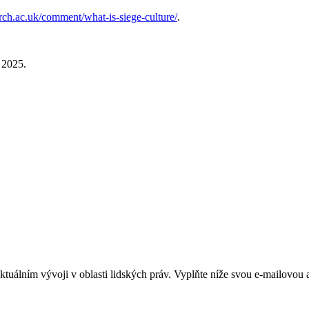
earch.ac.uk/comment/what-is-siege-culture/
.
 2025.
álním vývoji v oblasti lidských práv. Vyplňte níže svou e-mailovou ad