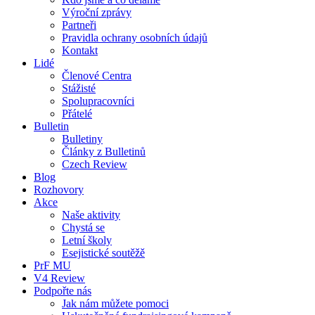
Výroční zprávy
Partneři
Pravidla ochrany osobních údajů
Kontakt
Lidé
Členové Centra
Stážisté
Spolupracovníci
Přátelé
Bulletin
Bulletiny
Články z Bulletinů
Czech Review
Blog
Rozhovory
Akce
Naše aktivity
Chystá se
Letní školy
Esejistické soutěžě
PrF MU
V4 Review
Podpořte nás
Jak nám můžete pomoci