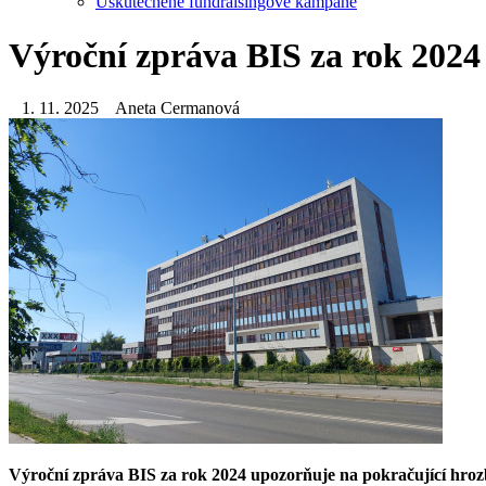
Uskutečněné fundraisingové kampaně
Výroční zpráva BIS za rok 2024 -
1. 11. 2025
Aneta Cermanová
Výroční zpráva BIS za rok 2024 upozorňuje na pokračující hrozby