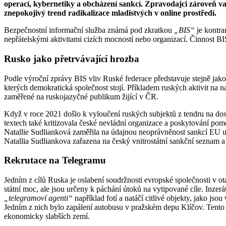
operací, kybernetiky a obcházení sankcí. Zpravodajci zároveň 
znepokojivý trend radikalizace mladistvých v online prostředí.
Bezpečnostní informační služba známá pod zkratkou
„BIS“
je kontra
nepřátelskými aktivitami cizích mocností nebo organizací. Činnost B
Rusko jako přetrvávající hrozba
Podle výroční zprávy BIS vliv Ruské federace představuje stejně jako 
kterých demokratická společnost stojí. Příkladem ruských aktivit na
zaměřené na ruskojazyčné publikum žijící v ČR.
Když v roce 2021 došlo k vyloučení ruských subjektů z tendru na do
textech také kritizovala české nevládní organizace a poskytování pom
Natallie Sudlianková zaměřila na údajnou neoprávněnost sankcí EU 
Natallia Sudliankova zařazena na český vnitrostátní sankční seznam a
Rekrutace na Telegramu
Jedním z cílů Ruska je oslabení soudržnosti evropské společnosti v o
státní moc, ale jsou určeny k páchání útoků na vytipované cíle. Inzerát
„telegramoví agenti“
například fotí a natáčí citlivé objekty, jako js
Jedním z nich bylo zapálení autobusu v pražském depu Klíčov. Tent
ekonomicky slabších zemí.