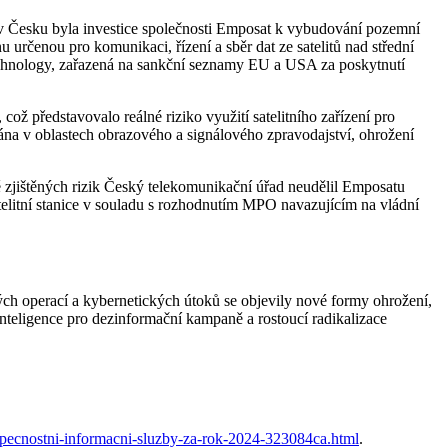
 v Česku byla investice společnosti Emposat k vybudování pozemní
 určenou pro komunikaci, řízení a sběr dat ze satelitů nad střední
 Technology, zařazená na sankční seznamy EU a USA za poskytnutí
ož představovalo reálné riziko využití satelitního zařízení pro
vána v oblastech obrazového a signálového zpravodajství, ohrožení
ě zjištěných rizik Český telekomunikační úřad neudělil Emposatu
telitní stanice v souladu s rozhodnutím MPO navazujícím na vládní
ých operací a kybernetických útoků se objevily nové formy ohrožení,
nteligence pro dezinformační kampaně a rostoucí radikalizace
zpecnostni-informacni-sluzby-za-rok-2024-323084ca.html
.