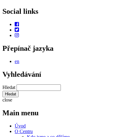
Social links
Přepínač jazyka
en
Vyhledávání
Hledat
close
Main menu
Úvod
O Centru
Kdo jsme a co děláme