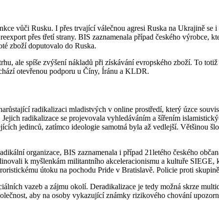
ce vůči Rusku. I přes trvající válečnou agresi Ruska na Ukrajině se i l
i reexport přes třetí strany. BIS zaznamenala případ českého výrobce, 
poté zboží doputovalo do Ruska.
hu, ale spíše zvýšení nákladů při získávání evropského zboží. To totiž 
achází otevřenou podporu u Číny, Íránu a KLDR.
růstající radikalizaci mladistvých v online prostředí, který úzce souv
 Jejich radikalizace se projevovala vyhledáváním a šířením islamistický
jících jedinců, zatímco ideologie samotná byla až vedlejší. Většinou š
dikální organizace, BIS zaznamenala i případ 21letého českého občana,
linovali k myšlenkám militantního akceleracionismu a kultuře SIEGE, kte
stickému útoku na pochodu Pride v Bratislavě. Policie proti skupině za
iálních vazeb a zájmu okolí. Deradikalizace je tedy možná skrze multidis
společnost, aby na osoby vykazující známky rizikového chování upozorn