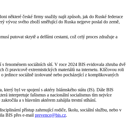
oni některé české firmy snažily najít způsob, jak do Ruské federace
který vývoz svého zboží směřující do Ruska nejprve poslal do země,
musí putovat skrytě a delšími cestami, což celý proces zdražuje a
isí s fenoménem sociálních sítí. V roce 2024 BIS evidovala zhruba dvě
ch či pravicově extremistických materiálů na internetu. Klíčovou roli
lo o jedince sociálně izolované nebo pocházející z komplikovaných
 který byl ve spojení s aktéry Islámského státu (IS). Dále BIS
rá interpretuje fašismus a nacionální socialismus tím nejvíce
kročila a s hlavním aktérem zahájila trestní stíhání.
ciplinární přístup zahrnující rodiče, školu, sociální službu, nebo v
ila BIS přes e-mail
prevence@bis.cz
.