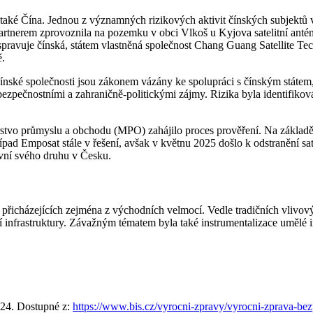
 také Čína. Jednou z významných rizikových aktivit čínských subjektů
artnerem zprovoznila na pozemku v obci Vlkoš u Kyjova satelitní anténu
ou spravuje čínská, státem vlastněná společnost Chang Guang Satellite
ě.
nské společnosti jsou zákonem vázány ke spolupráci s čínským státem, c
i bezpečnostními a zahraničně-politickými zájmy. Rizika byla identifiko
sterstvo průmyslu a obchodu (MPO) zahájilo proces prověření. Na základ
pad Emposat stále v řešení, avšak v květnu 2025 došlo k odstranění sa
první svého druhu v Česku.
 přicházejících zejména z východních velmocí. Vedle tradičních vlivov
í infrastruktury. Závažným tématem byla také instrumentalizace umělé i
024. Dostupné z:
https://www.bis.cz/vyrocni-zpravy/vyrocni-zprava-be