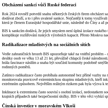
Obcházení sankcí vůči Ruské federaci
Rok 2024 rovněž potvrdil snahu některých českých firem obcházet sank
dodávat zboží, a to i přes uvalené sankce. Nejčastěji k tomu využíval
která je členem Eurasijské hospodářské unie, následně do Číny a až 
BIS k sankcím dodává, že jejich smyslem není úplná izolace ruského tr
komplikuje rozšiřování ruských výrobních kapacit. Přesto Moskva n
Radikalizace mladistvých na sociálních sítích
Vedle zahraničních hrozeb BIS upozorňuje také na vnitřní problém – na
desítky osob ve věku 13 až 21 let, převážně chlapců české národnosti.
hrála fascinace násilím a snaha být součástí komunity podobně smýšle
rodinných poměrů.
Zatímco radikalizace často probíhala autonomně bez přímé vazby na ra
monitorovala pravicově extremistickou skupinu mladistvých, kteří ink
extrémním způsobem. Největším reálným rizikem pak byla výzva k terori
Inklinace k extremismu často souvisí s osobní izolací, nedostatkem soc
krajních případech také bezpečnostní složky. BIS v této věci vybízí 
Čínská investice v moravském Vlkoši