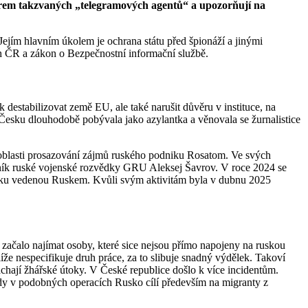
orem takzvaných „telegramových agentů“ a upozorňují na
Jejím hlavním úkolem je ochrana státu před špionáží a jinými
ách ČR a zákon o Bezpečnostní informační službě.
 destabilizovat země EU, ale také narušit důvěru v instituce, na
 Česku dlouhodobě pobývala jako azylantka a věnovala se žurnalistice
 oblasti prosazování zájmů ruského podniku Rosatom. Ve svých
slušník ruské vojenské rozvědky GRU Aleksej Šavrov. V roce 2024 se
álku vedenou Ruskem. Kvůli svým aktivitám byla v dubnu 2025
 začalo najímat osoby, které sice nejsou přímo napojeny na ruskou
blíže nespecifikuje druh práce, za to slibuje snadný výdělek. Takoví
páchají žhářské útoky. V České republice došlo k více incidentům.
dy v podobných operacích Rusko cílí především na migranty z