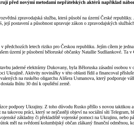
varují před novými metodami nepřátelských aktérů například náb
rozvědná zpravodajská služba, která působí na území České republiky. 
IS, její postavení a působnost upravuje zákon o zpravodajských služb
v předchozích letech riziko pro Českou republiku. Jejím cílem je jednak
 našem území je působení běloruské občanky Natallie Sudliankové. Ta v
stavbu jaderné elektrárny Dukovany, byla Běloruska zásadní osobou v
oci Ukrajině. Aktivity novinářky v této oblasti řídil a financoval pří
uvalených na ruského oligarchu Ališera Usmanova, který podporuje v
 dostala lhůtu 30 dní k opuštění země.
tázce podpory Ukrajiny. Z toho důvodu Rusko přišlo s novou taktikou a
 na takovou práci, který se nejčastěji objeví na sociální síti Telegram, 
ou vojenské základny či překladiště vojenské pomoci na Ukrajinu, nebo 
o útok měl na svědomí kolumbijský občan zlákaný finanční odměnou, k