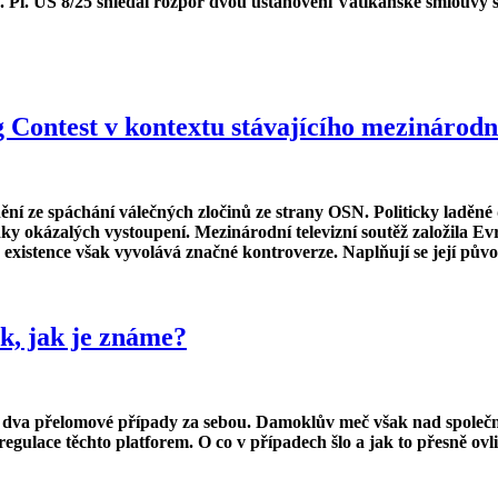
zn. Pl. ÚS 8/25 shledal rozpor dvou ustanovení Vatikánské smlouvy
g Contest v kontextu stávajícího mezinárodn
nění ze spáchání válečných zločinů ze strany OSN. Politicky laděné
y okázalých vystoupení. Mezinárodní televizní soutěž založila Evro
xistence však vyvolává značné kontroverze. Naplňují se její původ
ak, jak je známe?
dva přelomové případy za sebou. Damoklův meč však nad společnost
 regulace těchto platforem. O co v případech šlo a jak to přesně o