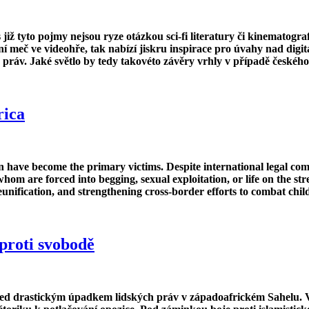
es již tyto pojmy nejsou ryze otázkou sci-fi literatury či kinematogra
ní meč ve videohře, tak nabízí jiskru inspirace pro úvahy nad digi
h práv. Jaké světlo by tedy takovéto závěry vrhly v případě česk
rica
ren have become the primary victims. Despite international legal co
hom are forced into begging, sexual exploitation, or life on the str
eunification, and strengthening cross-border efforts to combat chil
 proti svobodě
d drastickým úpadkem lidských práv v západoafrickém Sahelu. Vo