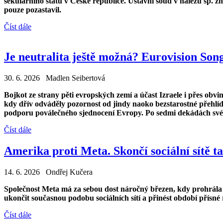
sekulárního státu v České republice. Ústavní soud v nálezu sp. 
pouze pozastavil.
Číst dále
Je neutralita ještě možná? Eurovision Son
30. 6. 2026 Madlen Seibertová
Bojkot ze strany pěti evropských zemí a účast Izraele i přes obvi
kdy dřív odváděly pozornost od jindy naoko bezstarostné přehlídk
podporu poválečného sjednocení Evropy. Po sedmi dekádách své e
Číst dále
Amerika proti Meta. Skončí sociální sítě t
14. 6. 2026 Ondřej Kučera
Společnost Meta má za sebou dost náročný březen, kdy prohrála 
ukončit současnou podobu sociálních sítí a přinést období přísné
Číst dále