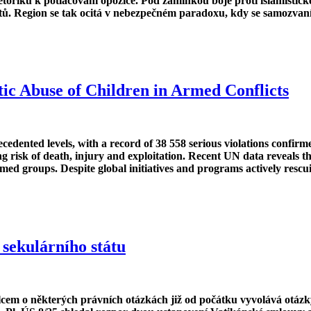
rétoriku k potlačování opozice. Pod záminkou boje proti islamisti
. Region se tak ocitá v nebezpečném paradoxu, kdy se samozvaní o
ic Abuse of Children in Armed Conflicts
cedented levels, with a record of 38 558 serious violations confir
ng risk of death, injury and exploitation. Recent UN data reveals th
rmed groups. Despite global initiatives and programs actively rescu
sekulárního státu
em o některých právních otázkách již od počátku vyvolává otázky o