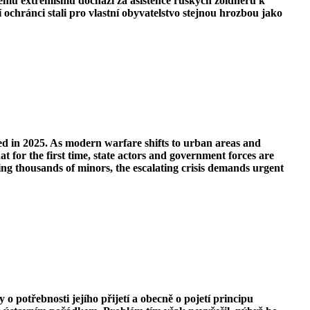
ckému extremismu dochází za asistence ruských žoldnéřů k
chránci stali pro vlastní obyvatelstvo stejnou hrozbou jako
med in 2025. As modern warfare shifts to urban areas and
at for the first time, state actors and government forces are
ing thousands of minors, the escalating crisis demands urgent
 potřebnosti jejího přijetí a obecně o pojetí principu