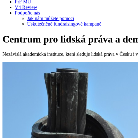
PrF MU
V4 Review
Podpořte nás
Jak nám můžete pomoci
Uskutečněné fundraisingové kampaně
Centrum pro lidská práva a de
Nezávislá akademická instituce, která sleduje lidská práva v Česku i