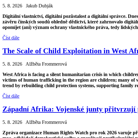
5. 8. 2026 Jakub Dubják
Digitální vlastnictví, digitální pozůstalost a digitální správce. Dn
závěru čínských soudů ohledně dědictví, které zahrnovalo digitál
opomíjet (ani) význam ochrany vlastnického práva, tedy lidskýc
Číst dále
The Scale of Child Exploitation in West Af
5. 8. 2026 Alžběta Frommerová
West Africa is facing a silent humanitarian crisis in which child
victims of human trafficking in the region are children; many of w
trend by rebuilding child protection systems, supporting family r
Číst dále
Západní Afrika: Vojenské junty přitvrzují
5. 8. 2026 Alžběta Frommerová
Zpráva organizace Human Rights Watch pro rok 2026 varuje pře