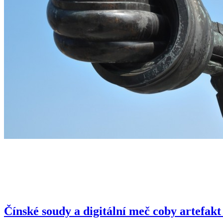
Čínské soudy a digitální meč coby artefak