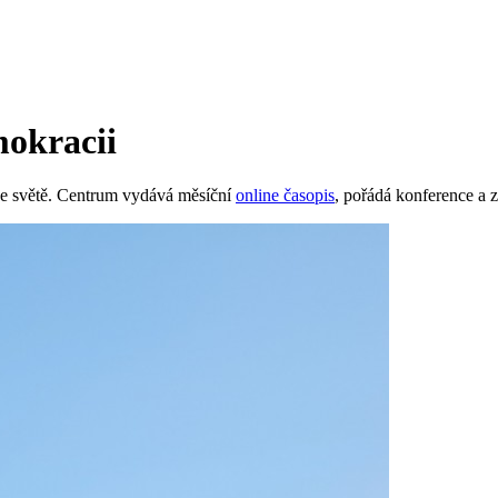
mokracii
 ve světě. Centrum vydává měsíční
online časopis
, pořádá konference a z