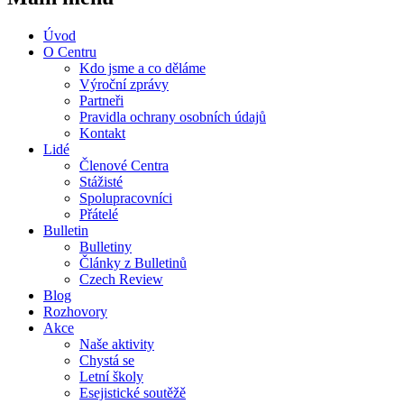
Úvod
O Centru
Kdo jsme a co děláme
Výroční zprávy
Partneři
Pravidla ochrany osobních údajů
Kontakt
Lidé
Členové Centra
Stážisté
Spolupracovníci
Přátelé
Bulletin
Bulletiny
Články z Bulletinů
Czech Review
Blog
Rozhovory
Akce
Naše aktivity
Chystá se
Letní školy
Esejistické soutěžě