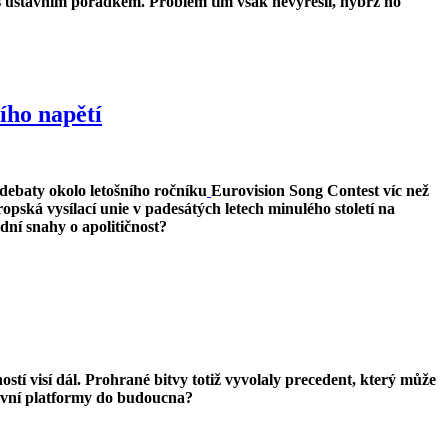
 s ústavním pořádkem. Problém tím však nevyřešil, nýbrž ho
ího napětí
 debaty okolo letošního ročníku
Eurovision Song Contest víc než
pská vysílací unie v padesátých letech minulého století na
ní snahy o apolitičnost?
í visí dál. Prohrané bitvy totiž vyvolaly precedent, který může
vlivní platformy do budoucna?