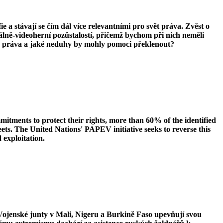
fie a stávají se čím dál více relevantními pro svět práva. Zvěst o
tálně-videoherní pozůstalostí, přičemž bychom při nich neměli
ého práva a jaké neduhy by mohly pomoci překlenout?
mmitments to protect their rights, more than 60% of the identified
eets. The United Nations' PAPEV initiative seeks to reverse this
d exploitation.
jenské junty v Mali, Nigeru a Burkině Faso upevňují svou