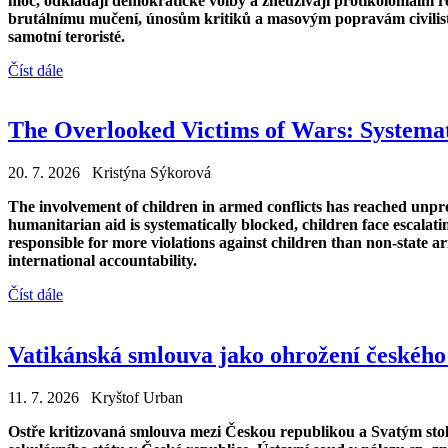
moc, odkládají demokratické volby a zneužívají protikoloniální 
brutálnímu mučení, únosům kritiků a masovým popravám civilistů
samotní teroristé.
Číst dále
The Overlooked Victims of Wars: Systemat
20. 7. 2026 Kristýna Sýkorová
The involvement of children in armed conflicts has reached unpre
humanitarian aid is systematically blocked, children face escalati
responsible for more violations against children than non-state a
international accountability.
Číst dále
Vatikánská smlouva jako ohrožení českého 
11. 7. 2026 Kryštof Urban
Ostře kritizovaná smlouva mezi Českou republikou a Svatým stolc