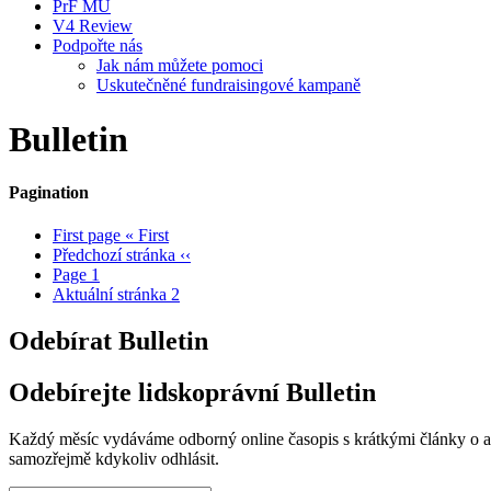
PrF MU
V4 Review
Podpořte nás
Jak nám můžete pomoci
Uskutečněné fundraisingové kampaně
Bulletin
Pagination
First page
« First
Předchozí stránka
‹‹
Page
1
Aktuální stránka
2
Odebírat Bulletin
Odebírejte lidskoprávní Bulletin
Každý měsíc vydáváme odborný online časopis s krátkými články o aktu
samozřejmě kdykoliv odhlásit.