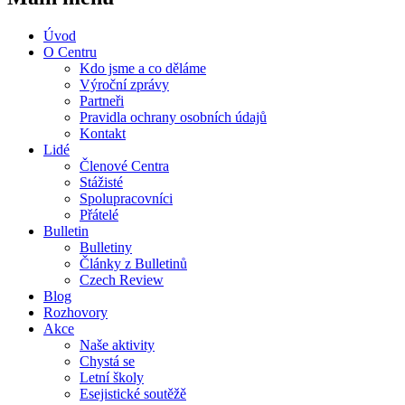
Úvod
O Centru
Kdo jsme a co děláme
Výroční zprávy
Partneři
Pravidla ochrany osobních údajů
Kontakt
Lidé
Členové Centra
Stážisté
Spolupracovníci
Přátelé
Bulletin
Bulletiny
Články z Bulletinů
Czech Review
Blog
Rozhovory
Akce
Naše aktivity
Chystá se
Letní školy
Esejistické soutěžě