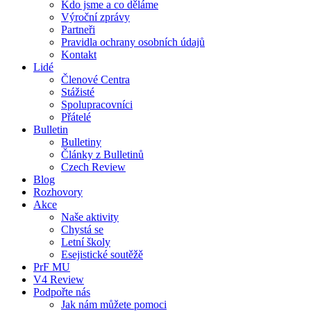
Kdo jsme a co děláme
Výroční zprávy
Partneři
Pravidla ochrany osobních údajů
Kontakt
Lidé
Členové Centra
Stážisté
Spolupracovníci
Přátelé
Bulletin
Bulletiny
Články z Bulletinů
Czech Review
Blog
Rozhovory
Akce
Naše aktivity
Chystá se
Letní školy
Esejistické soutěžě
PrF MU
V4 Review
Podpořte nás
Jak nám můžete pomoci