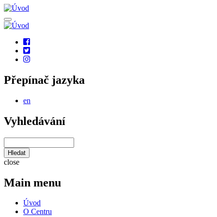
Přejít
k
hlavnímu
obsahu
Social
links
Přepínač jazyka
en
Vyhledávání
Hledat
close
Main menu
Úvod
O Centru