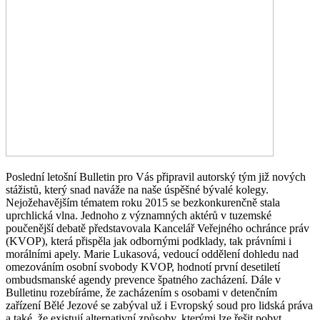
Poslední letošní Bulletin pro Vás připravil autorský tým již nových
stážistů, který snad naváže na naše úspěšné bývalé kolegy.
Nejožehavějším tématem roku 2015 se bezkonkurenčně stala
uprchlická vlna. Jednoho z významných aktérů v tuzemské
poučenější debatě představovala Kancelář Veřejného ochránce práv
(KVOP), která přispěla jak odbornými podklady, tak právními i
morálními apely. Marie Lukasová, vedoucí oddělení dohledu nad
omezováním osobní svobody KVOP, hodnotí první desetiletí
ombudsmanské agendy prevence špatného zacházení. Dále v
Bulletinu rozebíráme, že zacházením s osobami v detenčním
zařízení Bělé Jezové se zabýval už i Evropský soud pro lidská práva
a také, že existují alternativní způsoby, kterými lze řešit pobyt