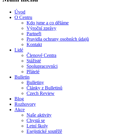
Úvod
O Centru
Kdo jsme a co děláme
Výroční zprávy
Partneři
Pravidla ochrany osobních údajů
Kontakt
Lidé
Členové Centra
Stážisté
Spolupracovníci
Přátelé
Bulletin
Bulletiny
Články z Bulletinů
Czech Review
Blog
Rozhovory
Akce
Naše aktivity
Chystá se
Letní školy
Esejistické soutěžě