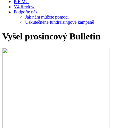
PrF MU
V4 Review
Podpořte nás
Jak nám můžete pomoci
Uskutečněné fundraisingové kampaně
Vyšel prosincový Bulletin