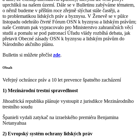
uprchlíků na našem území. Dále se v Bulletinu zabýváme tématem,
o němž budeme v příštím roce zřejmě slýchat stále častěji, a
to problematikou lidských práv a byznysu. V Ženevě se v půlce
listopadu odehrálo čtvrté Fórum OSN k byznysu a lidským právům;
naše Centrum pak vypracovalo pro Ministerstvo zahraničních věcí
studii a pomalu se pod patronací Úřadu vlády rozbíhá debata, jak
přetavit Obecné zásady OSN k byznysu a lidským právům do
Národního akčního plánu.
Bulletin si můžete přečíst
zde
.
Obsah
Veřejný ochránce práv a 10 let prevence špatného zacházení
1) Mezinárodní trestní spravedlnost
Jihoafrická republika plánuje vystoupit z jurisdikce Mezinárodního
trestního soudu
Španieli vydali zatykač na izraelského premiéra Benjamina
Netanyahua
2) Evropský systém ochrany lidských práv