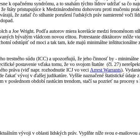
sne k opačnému syndrómu, a to snahám týchto lídrov udržať sa čo najdl
, že štáty pristupujúce k Medzinárodnému dohovoru proti mučeniu prakti
tvárajú, že zatiaľ čo stíhanie porušení ľudských práv namierené voči l
 dopad.
lch a Joe Wright. Podľa autorov miera korelácie medzi fenoménom stí
vaných bývalým vládcom novou elitou. Potrestanie diktátorov môže vie
ochotní odstúpiť od moci a tak tam, kde majú minimálne inštitucionálne 
ho trestného súdu (ICC) a upozorňujú, že jeho činnosť by - minimálne
cifické postavenie vďaka tomu, že vo svojom štatúte (čl. 27) nerešpektu
ho práva (viď napr. rozhodnutie ICJ vo veci
Arrest Warrants
). Vydani
 čakať vývoj v ďalšej judikatúre. Vyššie naznačené štatistické údaje z
tom v poslednom období rastúcim trendom, stačí sa pozrieť na procesy
álním vývoji v oblasti lidských práv. Vyplňte níže svou e-mailovou ad