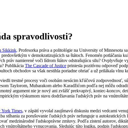
a spravodlivosti?
n Sikkink
. Profesorka práva a politológie na University of Minnesot
y, predovšetkým v demokratizujúcich sa štátoch. Fenomén potláčania ku
ých práv namierené voči lídrom štátov odstrašujúcu silu? Ovplyvňuje 
va? Publikácia
The Cascade of Justice
priniesla pozitívnu odpoveď podp
ltoch obchodov sa však nestihla poriadne ohriať a už prilákala vlnu kr
previedli trestné procesy voči osobám nesúcim kľúčovú zodpovednosť, 
lesom Taylorom, Mubarakom alebo Karadžićom podľa nej môžu odradiť i
otný argument nie je nový ani zvlášť prekvapivý, koniec-koncov, det
 empirickým výskumom stavu dodržiavania ľudských práv na vnútroštát
 York Times
, v zápätí vyvolal zaujímavú diskusiu medzi vedcami venuj
 stíhania za porušovanie ľudských práv nefunguje u autokratických lí
vať medzinárodné ľudskoprávne zmluvy. Podľa zistení autorov, diktátori,
h vnútroštátneho vynucovania. Sledujúc túto logiku, podpis ľudskopr