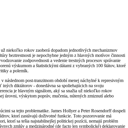
a sa už niekoľko rokov zaoberá dopadom jednotlivých mechanizmov
ltúry beztrestnosti je nepochybne jedným z hlavných motívov činnosti
vyvodzovanie zodpovednosti a vedenie trestných procesov správanie
orenú výskumom a štatistickými dátami z vybraných 100 štátov, ktoré
itiky a polemík.
sú v následnom post-tranzitnom období menej náchylné k represivným
ných diktátorov - donedávna sa spoliehajúcich na svoju
erencia je hlavným signálom, aký sa snažia už niekoľko rokov
nej úrovni, výskytom popráv, mučenia, nútených zmiznutí alebo
úcimi sa tejto problematike. James Hollyer a Peter Rosendorff dospeli
drov, ktorí zastávajú doživotné funkcie. Toto pozorovanie má
 ktorí sa tešia najstabilnejšej politickej pozícii, nemajú problém
ávnych zmlúv a medzinárodné (de facto len symbolické) deklarovanie