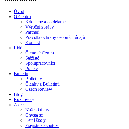
Úvod
O Centru
Kdo jsme a co děláme
Výroční zprávy
Partneři
Pravidla ochrany osobních údajů
Kontakt
Lidé
Členové Centra
Stážisté
Spolupracovníci
Přátelé
Bulletin
Bulletiny
Články z Bulletinů
Czech Review
Blog
Rozhovory
Akce
Naše aktivity
Chystá se
Letní školy
Esejistické soutěžě