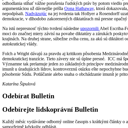
odhodlania stíhať vážne porušenia ľudských práv by potom viedlo pre
argumentáciou už dávnejšie prišla
Oona Hathaway
, ktorá dokazovala
nepodpísali.
Nadväzujúc
na jej tvrdenia tak Hollyer a Rosendorff uza
demokracie, v dlhodobo zakorenených diktatúrach má presne opačný
Na istú nepresnosť týchto tvrdení následne
upozornili
Abel Escriba-Fo
moci do značnej miery závisí na povahe diktatúry a zárukách poskyto
krajinách. Na druhej strane, súbežne zvíha cenu, za akú sú diktátori 
autokratickej vlády.
Folch a Wright dávajú za pravdu aj kritikom pôsobenia Medzinárodné
demokratickej tranzície. Tieto závery nie sú úplne presné. ICC má špe
Významne tak prelamuje jeden zo základných princípov medzinárodné
imunít u úradujúcich lídrov, kontroverznú otázku ešte nepochybne bude
pôsobenie Súdu. Potláčanie alebo snaha o obchádzanie imunít je pri
Katarína Šipulová
Odebírat Bulletin
Odebírejte lidskoprávní Bulletin
Každý měsíc vydáváme odborný online časopis s krátkými články o aktu
samozřejmě kdykoliv odhlásit.