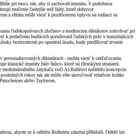
hšie pri moci, tak, aby si zachovali imunitu. S podobnou
zujú mučenie častejšie než štáty, ktoré dohovor
ídrom a elitám môže viesť k pozitívnemu vplyvu na rodiace sa
hania ľudskoprávnych zločinov a tendenciou diktátorov zotrvávať pri
sť k potlačeniu budúcich porušovaní ľudských práv v tranzitujúcich
záruky beztrestnosti po opustení úradu, bude predlžovať trvanie
 v personalizovaných diktatúrach - mohla viesť k odďaľovaniu
je klasické imunity hláv štátov, ktoré sú členskými stranami.
e medzinárodného zatykača voči Al-Bašírovi naštrbilo koncepciu
 posledných rokov tak ale môže ešte skresľovať relatívne krátke
 s Pinochetom alebo Taylorom.
resu, abyste se k odběru Bulletinu zdarma přihlásili. Odběr lze