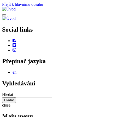
Přejít k hlavnímu obsahu
Social links
Přepínač jazyka
en
Vyhledávání
Hledat
close
Main menu