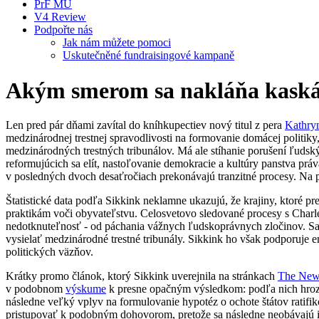
PrF MU
V4 Review
Podpořte nás
Jak nám můžete pomoci
Uskutečněné fundraisingové kampaně
Akým smerom sa nakláňa kaskád
Len pred pár dňami zavítal do kníhkupectiev nový titul z pera
Kathry
medzinárodnej trestnej spravodlivosti na formovanie domácej politik
medzinárodných trestných tribunálov. Má ale stíhanie porušení ľudsk
reformujúcich sa elít, nastoľovanie demokracie a kultúry panstva prá
v posledných dvoch desaťročiach prekonávajú tranzitné procesy. Na pu
Štatistické data podľa Sikkink neklamne ukazujú, že krajiny, ktoré 
praktikám voči obyvateľstvu. Celosvetovo sledované procesy s Char
nedotknuteľnosť - od páchania vážnych ľudskoprávnych zločinov. Sam
vysielať medzinárodné trestné tribunály. Sikkink ho však podporuje
politických väzňov.
Krátky promo článok, ktorý Sikkink uverejnila na stránkach
The New
v podobnom
výskume
k presne opačným výsledkom: podľa nich hrozba
následne veľký vplyv na formulovanie hypotéz o ochote štátov ratifiko
pristupovať k podobným dohovorom, pretože sa následne neobávajú ic