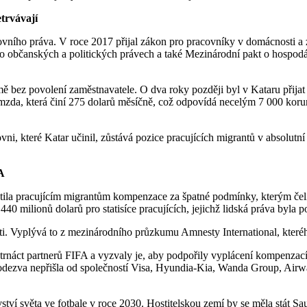
trvávají
acovního práva. V roce 2017 přijal zákon pro pracovníky v domácnosti a
o občanských a politických právech a také Mezinárodní pakt o hospodář
bez povolení zaměstnavatele. O dva roky později byl v Kataru přijat 
 mzda, která činí 275 dolarů měsíčně, což odpovídá necelým 7 000 kor
vni, které Katar učinil, zůstává pozice pracujících migrantů v absolutn
A
tila pracujícím migrantům kompenzace za špatné podmínky, kterým čel
40 milionů dolarů pro statisíce pracujících, jejichž lidská práva byla p
 Vyplývá to z mezinárodního průzkumu Amnesty International, kterého se
rnáct partnerů FIFA a vyzvaly je, aby podpořily vyplácení kompenzací p
ezva nepřišla od společností Visa, Hyundia-Kia, Wanda Group, Airway
vství světa ve fotbale v roce 2030. Hostitelskou zemí by se měla stát