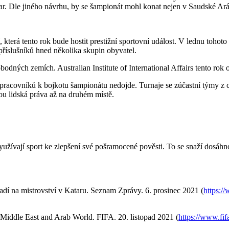
ar. Dle jiného návrhu, by se šampionát mohl konat nejen v Saudské Ará
rá tento rok bude hostit prestižní sportovní událost. V lednu tohoto 
příslušníků hned několika skupin obyvatel.
dných zemích. Australian Institute of International Affairs tento rok 
acovníků k bojkotu šampionátu nedojde. Turnaje se zúčastní týmy z ce
sou lidská práva až na druhém místě.
 využívají sport ke zlepšení své pošramocené pověsti. To se snaží dosá
dí na mistrovství v Kataru. Seznam Zprávy. 6. prosinec 2021 (
https:/
 Middle East and Arab World. FIFA. 20. listopad 2021 (
https://www.fif