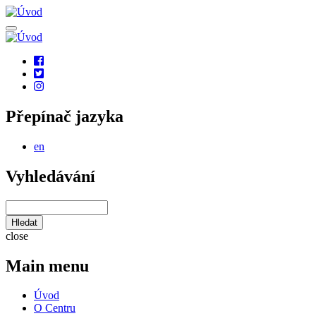
Přejít
k
hlavnímu
obsahu
Social
links
Přepínač jazyka
en
Vyhledávání
Hledat
close
Main menu
Úvod
O Centru