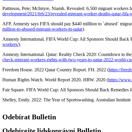
Pattinson, Pete; McIntyre, Niamh. Revealed: 6,500 migrant workers 
development/2021/feb/23/revealed-migrant-worker-deaths-qatar-fifa
AFP. Amnesty says FIFA should pay $440 milllion to ´abused´ migrant
million-to-abused-migrant-workers-in-qatar
).
Amnesty International. FIFA World Cup: All Sponsors Should Back R
workers/
).
Amnesty International. Qatar: Reality Check 2020: Countdown to the
check-migrant-workers-rights-with-two-years-to-qatar-2022-world-cu
Freedom House. 2022 Qatar Country Report. FH. 2022 (
https://free
Human Rights Watch. World Report 2020. HRW. 2020 (
https://www.
Fair Square. FIFA World Cup: All Sponsors Should Back Remedies fo
Shelley, Emily. 2022: The Year of Sportswashing. Australian Institute 
Odebírat Bulletin
Odebírejte lidskoprávní Bulletin