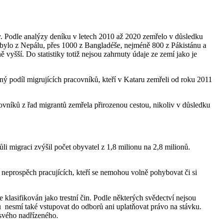
ky. Podle analýzy deníku v letech 2010 až 2020 zemřelo v důsledku
 bylo z Nepálu, přes 1000 z Bangladéše, nejméně 800 z Pákistánu a
yšší. Do statistiky totiž nejsou zahrnuty údaje ze zemí jako je
ný podíl migrujících pracovníků, kteří v Kataru zemřeli od roku 2011
acovníků z řad migrantů zemřela přirozenou cestou, nikoliv v důsledku
i migraci zvýšil počet obyvatel z 1,8 milionu na 2,8 milionů.
v neprospěch pracujících, kteří se nemohou volně pohybovat či si
lasifikován jako trestní čin. Podle některých svědectví nejsou
ů nesmí také vstupovat do odborů ani uplatňovat právo na stávku.
svého nadřízeného.