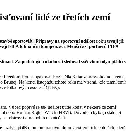
isťovaní lidé ze třetích zemí
tavbě sportovišť. Přípravy na sportovní událost roku trvají již
ývají FIFA k finanční kompenzaci. Menší část partnerů FIFA
situaci. Za podobných okolností sledoval svět zimní olympiádu v
nizace Freedom House opakovaně označila Katar za nesvobodnou zemi.
o Brunej. Na konci listopadu tohoto roku má v zemi, kde tamní emír
race fotbalových asociací (FIFA).
taru. Vůbec poprvé se tak událost bude konat v některé ze zemí
national nebo Human Rights Watch (HRW). Důvodem bylo (a stále je)
by se mistrovství nemohlo uskutečnit.
 mzdy a příliš dlouhou pracovní dobu v extrémních teplotách, které