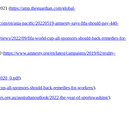
2021 (
https://amp.theguardian.com/global-
com/en/asia-pacific/20220519-amnesty-says-fifa-should-pay-440-
t/news/2022/09/fifa-world-cup-all-sponsors-should-back-remedies-for-
0 (
https://www.amnesty.org/en/latest/campaigns/2019/02/reality-
2020_0.pdf
).
d-cup-all-sponsors-should-back-remedies-for-workers/
).
irs.org.au/australianoutlook/2022-the-year-of-sportswashing/
).