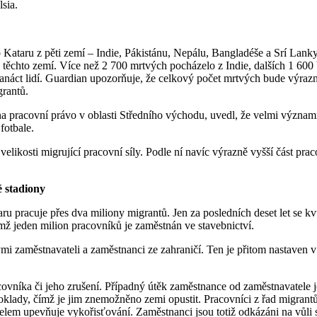
sia.
 do Kataru z pěti zemí – Indie, Pákistánu, Nepálu, Bangladéše a Srí Lan
těchto zemí. Více než 2 700 mrtvých pocházelo z Indie, dalších 1 600
áct lidí. Guardian upozorňuje, že celkový počet mrtvých bude výrazně v
grantů.
na pracovní právo v oblasti Středního východu, uvedl, že velmi význam
fotbale.
velikosti migrující pracovní síly. Podle ní navíc výrazně vyšší část pr
é stadiony
 pracuje přes dva miliony migrantů. Jen za posledních deset let se kvůl
mž jeden milion pracovníků je zaměstnán ve stavebnictví.
ými zaměstnavateli a zaměstnanci ze zahraničí. Ten je přitom nastaven 
níka či jeho zrušení. Případný útěk zaměstnance od zaměstnavatele je k
oklady, čímž je jim znemožněno zemi opustit. Pracovníci z řad migrant
em upevňuje vykořisťování. Zaměstnanci jsou totiž odkázáni na vůli 