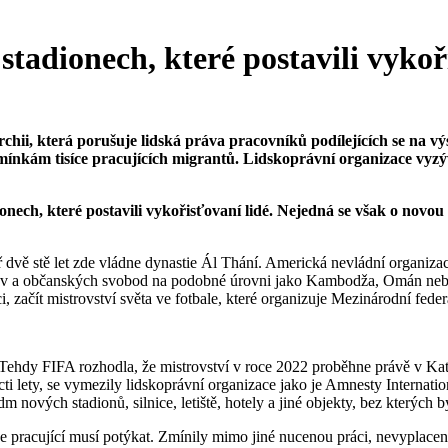
stadionech, které postavili vykoř
hii, která porušuje lidská práva pracovníků podílejících se na výs
mínkám tisíce pracujících migrantů. Lidskoprávní organizace vyz
onech, které postavili vykořisťovaní lidé.
Nejedná se však o novou 
měř dvě stě let zde vládne dynastie Ál Thání. Americká nevládní orga
 práv a občanských svobod na podobné úrovni jako Kambodža, Omán neb
 začít mistrovství světa ve fotbale, které organizuje Mezinárodní fede
. Tehdy FIFA rozhodla, že mistrovství v roce 2022 proběhne právě v Ka
nácti lety, se vymezily lidskoprávní organizace jako je Amnesty Inter
m nových stadionů, silnice, letiště, hotely a jiné objekty, bez kterých 
 pracující musí potýkat. Zmínily mimo jiné nucenou práci, nevyplacené