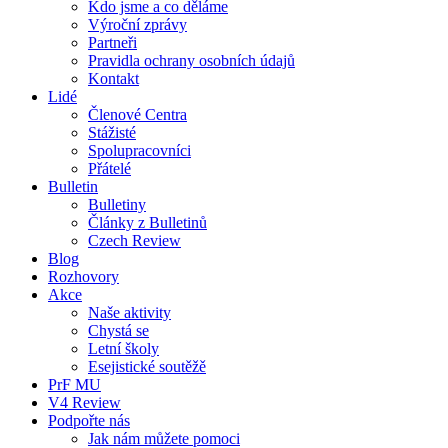
Kdo jsme a co děláme
Výroční zprávy
Partneři
Pravidla ochrany osobních údajů
Kontakt
Lidé
Členové Centra
Stážisté
Spolupracovníci
Přátelé
Bulletin
Bulletiny
Články z Bulletinů
Czech Review
Blog
Rozhovory
Akce
Naše aktivity
Chystá se
Letní školy
Esejistické soutěžě
PrF MU
V4 Review
Podpořte nás
Jak nám můžete pomoci