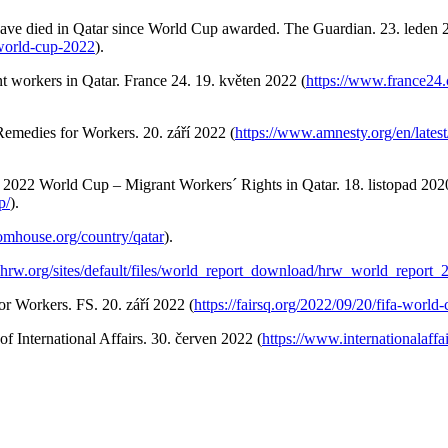
have died in Qatar since World Cup awarded. The Guardian. 23. leden 
-world-cup-2022
).
 workers in Qatar. France 24. 19. květen 2022 (
https://www.france24.
emedies for Workers. 20. září 2022 (
https://www.amnesty.org/en/lates
 2022 World Cup – Migrant Workers´ Rights in Qatar. 18. listopad 202
p/
).
domhouse.org/country/qatar
).
hrw.org/sites/default/files/world_report_download/hrw_world_report_
r Workers. FS. 20. září 2022 (
https://fairsq.org/2022/09/20/fifa-worl
of International Affairs. 30. červen 2022 (
https://www.internationalaffa