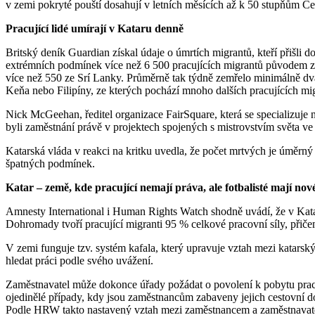
v zemi pokryté pouští dosahují v letních měsících až k 50 stupňům Cel
Pracující lidé umírají v Kataru denně
Britský deník Guardian získal údaje o úmrtích migrantů, kteří přišli
extrémních podmínek více než 6 500 pracujících migrantů původem z 
více než 550 ze Srí Lanky. Průměrně tak týdně zemřelo minimálně dvan
Keňa nebo Filipíny, ze kterých pochází mnoho dalších pracujících mi
Nick McGeehan, ředitel organizace FairSquare, která se specializuje 
byli zaměstnání právě v projektech spojených s mistrovstvím světa ve 
Katarská vláda v reakci na kritku uvedla, že počet mrtvých je úměrný 
špatných podmínek.
Katar – země, kde pracující nemají práva, ale fotbalisté mají nov
Amnesty International i Human Rights Watch shodně uvádí, že v Kataru
Dohromady tvoří pracující migranti 95 % celkové pracovní síly, přiče
V zemi funguje tzv. systém kafala, který upravuje vztah mezi katarsk
hledat práci podle svého uvážení.
Zaměstnavatel může dokonce úřady požádat o povolení k pobytu pracov
ojedinělé případy, kdy jsou zaměstnancům zabaveny jejich cestovní d
Podle HRW takto nastavený vztah mezi zaměstnancem a zaměstnavatel