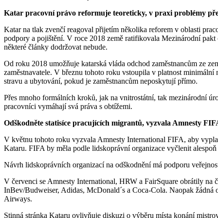
Katar pracovní právo reformuje teoreticky, v praxi problémy pře
Katar na tlak zvenčí reagoval přijetím několika reforem v oblasti pr
podpory a pojištění. V roce 2018 země ratifikovala Mezinárodní pakt 
některé články dodržovat nebude.
Od roku 2018 umožňuje katarská vláda odchod zaměstnancům ze země 
zaměstnavatele. V březnu tohoto roku vstoupila v platnost minimální
stravu a ubytování, pokud je zaměstnancům neposkytují přímo.
Přes mnoho formálních kroků, jak na vnitrostátní, tak mezinárodní úro
pracovníci vymáhají svá práva s obtížemi.
Odškodněte statisíce pracujících migrantů, vyzvala Amnesty FIF
V květnu tohoto roku vyzvala Amnesty International FIFA, aby vypla
Kataru. FIFA by měla podle lidskoprávní organizace vyčlenit alespoň 4
Návrh lidskoprávních organizací na odškodnění má podporu veřejnosti.
V červenci se Amnesty International, HRW a FairSquare obrátily na čt
InBev/Budweiser, Adidas, McDonald´s a Coca-Cola. Naopak žádná od
Airways.
Stinná stránka Kataru ovlivňuje diskuzi o výběru místa konání mistro