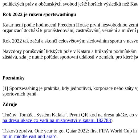
politických práv a občanských svobod ještě horších výsledků než Kat
Rok 2022 je rokem sportswashingu
Katar není podle hodnocení Freedom House první nesvobodnou zemí, kte
organizací dochází k pronásledování, zastrašování, věznění a mučení 
Rok 2022 tak začal a skončí celosvětovým sledováním sportu v nesvobo
Navzdory porušování lidských práv v Kataru a hrůzným podmínkám pr
zůstává, zda je nutné pořádat sportovní události v zemích, pro které j
Poznámky
[1] Sportswashing je praktika, kdy jednotlivci, korporace nebo státy
sportovních týmů.
Zdroje
Trněný, Tomáš. „Systém Kafala“. První QR kód na dresu ukáže, co va
na-dresu-ukaze-co-vadi-na-mistrovstvi-v-kataru-182783
).
Tisková zpráva. One year to go, Qatar 2022: first FIFA World Cup in
tm-in-middle-east-and-arab
).