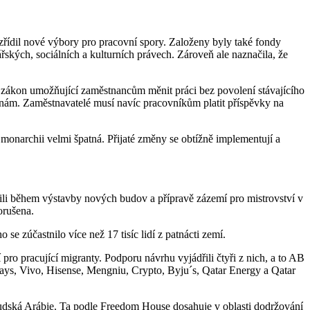
 zřídil nové výbory pro pracovní spory. Založeny byly také fondy
ských, sociálních a kulturních právech. Zároveň ale naznačila, že
zákon umožňující zaměstnancům měnit práci bez povolení stávajícího
unám. Zaměstnavatelé musí navíc pracovníkům platit příspěvky na
í monarchii velmi špatná. Přijaté změny se obtížně implementují a
ili během výstavby nových budov a přípravě zázemí pro mistrovství v
orušena.
 zúčastnilo více než 17 tisíc lidí z patnácti zemí.
ro pracující migranty. Podporu návrhu vyjádřili čtyři z nich, a to AB
s, Vivo, Hisense, Mengniu, Crypto, Byju´s, Qatar Energy a Qatar
 Saudská Arábie. Ta podle Freedom House dosahuje v oblasti dodržování