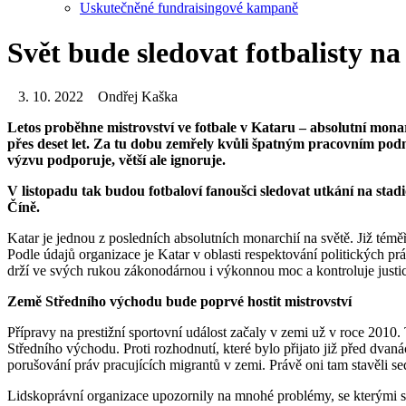
Uskutečněné fundraisingové kampaně
Svět bude sledovat fotbalisty na 
3. 10. 2022
Ondřej Kaška
Letos proběhne mistrovství ve fotbale v Kataru – absolutní monarc
přes deset let. Za tu dobu zemřely kvůli špatným pracovním pod
výzvu podporuje, větší ale ignoruje.
V listopadu tak budou fotbaloví fanoušci sledovat utkání na stadi
Číně.
Katar je jednou z posledních absolutních monarchií na světě. Již té
Podle údajů organizace je Katar v oblasti respektování politických
drží ve svých rukou zákonodárnou i výkonnou moc a kontroluje justici,
Země Středního východu bude poprvé hostit mistrovství
Přípravy na prestižní sportovní událost začaly v zemi už v roce 2010
Středního východu. Proti rozhodnutí, které bylo přijato již před dva
porušování práv pracujících migrantů v zemi. Právě oni tam stavěli sed
Lidskoprávní organizace upozornily na mnohé problémy, se kterými se