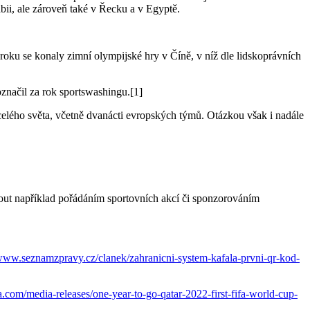
bii, ale zároveň také v Řecku a v Egyptě.
roku se konaly zimní olympijské hry v Číně, v níž dle lidskoprávních
označil za rok sportswashingu.[1]
lého světa, včetně dvanácti evropských týmů. Otázkou však i nadále
hnout například pořádáním sportovních akcí či sponzorováním
/www.seznamzpravy.cz/clanek/zahranicni-system-kafala-prvni-qr-kod-
a.com/media-releases/one-year-to-go-qatar-2022-first-fifa-world-cup-