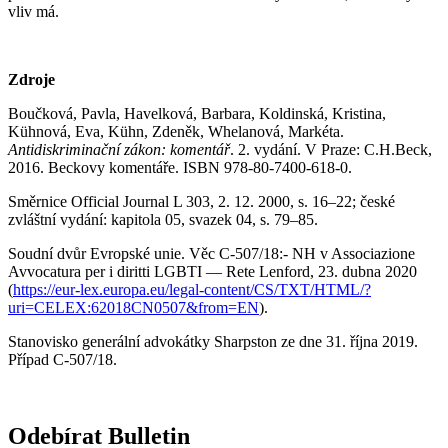
vliv má.
Zdroje
Boučková, Pavla, Havelková, Barbara, Koldinská, Kristina,
Kühnová, Eva, Kühn, Zdeněk, Whelanová, Markéta.
Antidiskriminační zákon: komentář
. 2. vydání. V Praze: C.H.Beck,
2016. Beckovy komentáře. ISBN 978-80-7400-618-0.
Směrnice Official Journal L 303, 2. 12. 2000, s. 16–22; české
zvláštní vydání: kapitola 05, svazek 04, s. 79–85.
Soudní dvůr Evropské unie. Věc C-507/18:- NH v Associazione
Avvocatura per i diritti LGBTI — Rete Lenford, 23. dubna 2020
(
https://eur-lex.europa.eu/legal-content/CS/TXT/HTML/?
uri=CELEX:62018CN0507&from=EN
).
Stanovisko generální advokátky Sharpston ze dne 31. října 2019.
Případ C-507/18.
Odebírat Bulletin