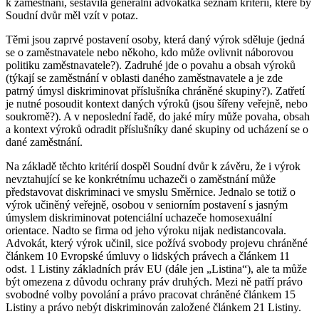
k zaměstnání, sestavila generální advokátka seznam kritérií, které by
Soudní dvůr měl vzít v potaz.
Těmi jsou zaprvé postavení osoby, která daný výrok sděluje (jedná
se o zaměstnavatele nebo někoho, kdo může ovlivnit náborovou
politiku zaměstnavatele?). Zadruhé jde o povahu a obsah výroků
(týkají se zaměstnání v oblasti daného zaměstnavatele a je zde
patrný úmysl diskriminovat příslušníka chráněné skupiny?). Zatřetí
je nutné posoudit kontext daných výroků (jsou šířeny veřejně, nebo
soukromě?). A v neposlední řadě, do jaké míry může povaha, obsah
a kontext výroků odradit příslušníky dané skupiny od ucházení se o
dané zaměstnání.
Na základě těchto kritérií dospěl Soudní dvůr k závěru, že i výrok
nevztahující se ke konkrétnímu uchazeči o zaměstnání může
představovat diskriminaci ve smyslu Směrnice. Jednalo se totiž o
výrok učiněný veřejně, osobou v seniorním postavení s jasným
úmyslem diskriminovat potenciální uchazeče homosexuální
orientace. Nadto se firma od jeho výroku nijak nedistancovala.
Advokát, který výrok učinil, sice požívá svobody projevu chráněné
článkem 10 Evropské úmluvy o lidských právech a článkem 11
odst. 1 Listiny základních práv EU (dále jen „Listina“), ale ta může
být omezena z důvodu ochrany práv druhých. Mezi ně patří právo
svobodné volby povolání a právo pracovat chráněné článkem 15
Listiny a právo nebýt diskriminován založené článkem 21 Listiny.