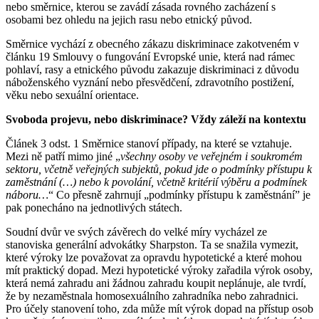
nebo směrnice, kterou se zavádí zásada rovného zacházení s
osobami bez ohledu na jejich rasu nebo etnický původ.
Směrnice vychází z obecného zákazu diskriminace zakotveném v
článku 19 Smlouvy o fungování Evropské unie, která nad rámec
pohlaví, rasy a etnického původu zakazuje diskriminaci z důvodu
náboženského vyznání nebo přesvědčení, zdravotního postižení,
věku nebo sexuální orientace.
Svoboda projevu, nebo diskriminace? Vždy záleží na kontextu
Článek 3 odst. 1 Směrnice stanoví případy, na které se vztahuje.
Mezi ně patří mimo jiné „
všechny osoby ve veřejném i soukromém
sektoru, včetně veřejných subjektů, pokud jde o podmínky přístupu k
zaměstnání (…) nebo k povolání, včetně kritérií výběru a podmínek
náboru…
“ Co přesně zahrnují „podmínky přístupu k zaměstnání” je
pak ponecháno na jednotlivých státech.
Soudní dvůr ve svých závěrech do velké míry vycházel ze
stanoviska generální advokátky Sharpston. Ta se snažila vymezit,
které výroky lze považovat za opravdu hypotetické a které mohou
mít praktický dopad. Mezi hypotetické výroky zařadila výrok osoby,
která nemá zahradu ani žádnou zahradu koupit neplánuje, ale tvrdí,
že by nezaměstnala homosexuálního zahradníka nebo zahradnici.
Pro účely stanovení toho, zda může mít výrok dopad na přístup osob