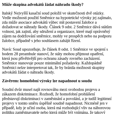
Může skupina advokátů žádat náhradu škody?
Italský Nejvyšší kasační soud položil ve skutečnosti dvě otázky.
Vedle možnosti použití Směrnice na hypotetické výroky jej zajímalo,
zda může asociace advokátů vůbec mít postavení žalobce a
dožadovat se náhrady škody. Článek 9 odst. 2 Směrnice dává státům
volnost, jak zajistí, aby sdružení a organizace, které mají oprávněný
zájem na dodržování směrnice, mohly ve prospěch nebo na podporu
žalobce, případně s jeho souhlasem zahájit řízení.
Navíc Soud upozorňuje, že článek 8 odst. 1 Směrnice ve spojení s
bodem 28 preambule stanoví, že státy mohou přijmout opatření,
která jsou přívětivější pro ochranu zásady rovného zacházení.
Směrnice stanovuje pouze minimální požadavky. Každopádně
Směrnici nelze interpretovat tak, že by bránila možnosti skupiny
advokátů žádat o náhradu škody.
Závěrem: homofobní výroky lze napadnout u soudu
Soudní dvůr musel najít rovnováhu mezi svobodou projevu a
zákazem diskriminace. Rozhodl, že homofobní prohlášení
představují diskriminaci v zaměstnání a povolání, a je tudíž legitimní
projevy v tomto směru úspěšně soudně napadnout. Nicméně jen v
případě, kdy je učiní osoba, která má rozhodující vliv na náborovou
politiku zaměstnavatele nebo která může být vnímána, že takový