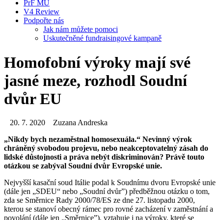
PrF MU
V4 Review
Podpořte nás
Jak nám můžete pomoci
Uskutečněné fundraisingové kampaně
Homofobní výroky mají své
jasné meze, rozhodl Soudní
dvůr EU
20. 7. 2020
Zuzana Andreska
„Nikdy bych nezaměstnal homosexuála.“ Nevinný výrok
chráněný svobodou projevu, nebo neakceptovatelný zásah do
lidské důstojnosti a práva nebýt diskriminován? Právě touto
otázkou se zabýval Soudní dvůr Evropské unie.
Nejvyšší kasační soud Itálie podal k Soudnímu dvoru Evropské unie
(dále jen „SDEU“ nebo „Soudní dvůr”) předběžnou otázku o tom,
zda se Směrnice Rady 2000/78/ES ze dne 27. listopadu 2000,
kterou se stanoví obecný rámec pro rovné zacházení v zaměstnání a
povolání (dále jen „Směrnice”), vztahuje i na výroky, které se