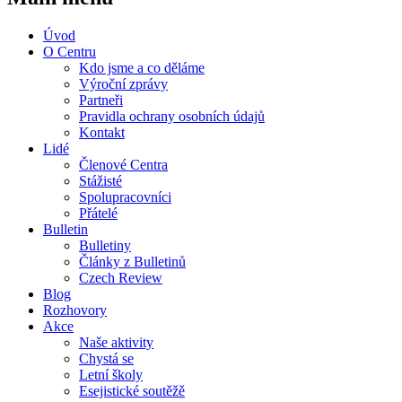
Úvod
O Centru
Kdo jsme a co děláme
Výroční zprávy
Partneři
Pravidla ochrany osobních údajů
Kontakt
Lidé
Členové Centra
Stážisté
Spolupracovníci
Přátelé
Bulletin
Bulletiny
Články z Bulletinů
Czech Review
Blog
Rozhovory
Akce
Naše aktivity
Chystá se
Letní školy
Esejistické soutěžě