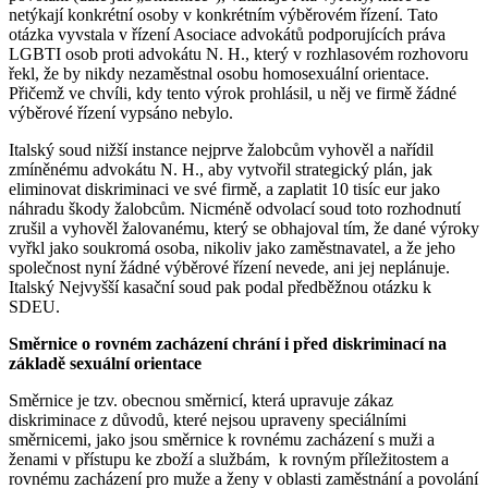
netýkají konkrétní osoby v konkrétním výběrovém řízení. Tato
otázka vyvstala v řízení Asociace advokátů podporujících práva
LGBTI osob proti advokátu N. H., který v rozhlasovém rozhovoru
řekl, že by nikdy nezaměstnal osobu homosexuální orientace.
Přičemž ve chvíli, kdy tento výrok prohlásil, u něj ve firmě žádné
výběrové řízení vypsáno nebylo.
Italský soud nižší instance nejprve žalobcům vyhověl a nařídil
zmíněnému advokátu N. H., aby vytvořil strategický plán, jak
eliminovat diskriminaci ve své firmě, a zaplatit 10 tisíc eur jako
náhradu škody žalobcům. Nicméně odvolací soud toto rozhodnutí
zrušil a vyhověl žalovanému, který se obhajoval tím, že dané výroky
vyřkl jako soukromá osoba, nikoliv jako zaměstnavatel, a že jeho
společnost nyní žádné výběrové řízení nevede, ani jej neplánuje.
Italský Nejvyšší kasační soud pak podal předběžnou otázku k
SDEU.
Směrnice o rovném zacházení chrání i před diskriminací na
základě sexuální orientace
Směrnice je tzv. obecnou směrnicí, která upravuje zákaz
diskriminace z důvodů, které nejsou upraveny speciálními
směrnicemi, jako jsou směrnice
k rovnému zacházení s muži a
ženami v přístupu ke zboží a službám, k rovným příležitostem a
rovnému zacházení pro muže a ženy v oblasti zaměstnání a povolání