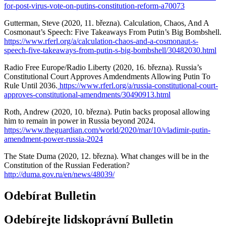
for-post-virus-vote-on-putins-constitution-reform-a70073
Gutterman, Steve (2020, 11. března). Calculation, Chaos, And A
Cosmonaut’s Speech: Five Takeaways From Putin’s Big Bombshell.
https://www.rferl.org/a/calculation-chaos-and-a-cosmonaut-s-
speech-five-takeaways-from-putin-s-big-bombshell/30482030.html
Radio Free Europe/Radio Liberty (2020, 16. března). Russia’s
Constitutional Court Approves Amdendments Allowing Putin To
Rule Until 2036.
https://www.rferl.org/a/russia-constitutional-court-
approves-constitutional-amendments/30490913.html
Roth, Andrew (2020, 10. března). Putin backs proposal allowing
him to remain in power in Russia beyond 2024.
https://www.theguardian.com/world/2020/mar/10/vladimir-putin-
amendment-power-russia-2024
The State Duma (2020, 12. března). What changes will be in the
Constitution of the Russian Federation?
http://duma.gov.ru/en/news/48039/
Odebírat Bulletin
Odebírejte lidskoprávní Bulletin