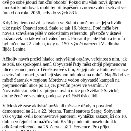
dvě po sobě jdoucí funkční období. Pokud mu však nová úprava
umožní kandidovat, mohl by při úspěšném znovuzvolení setrvat ve
funkci do roku 2036, tedy do svých 83 let.
Když byl tento návrh schválen ve Státní dumě, musel jej schválit
také ruský Ústavní soud. Stalo se tak 16. března. Poté měla být
novela schválena ještě v celostátním referendu, přestože v ústavě
požadavek na takové schválení není. Prosadil jej ale Putin a termín
byl určen na 22. dubna, tedy na 150. výročí narození Vladimira
Iljiče Lenina.
Ačkoliv návrh prošel hladce nejvyššími orgány, veřejnost s ním, jak
se zdá, tak spokojená není. Obyvatelé řady měst chtějí přejmenovat
ulice nesoucí jméno Těreškovové s tím, že její role v Putinově snaze
o setrvání u moci „vrací její slavnou minulost na nulu“. Například ve
městě Saransk v regionu Mordovie vedou obyvatelé kampaň na
přejmenování ulice po Lajce, prvním psovi ve vesmíru. V
Novosibirsku petici za přejmenování ulice po Světlaně Savické,
druhé ženě ve vesmíru, podepsaly už čtyři tisíce lidí.
V Moskvě zase aktivisté požádali městské úřady o povolení
demonstrací na 21. a 22. března. Tamní starosta Sergej Sobyanin
však vydal kvůli koronavirové pandemii vyhlášku zakazující do 10.
dubna veřejné shromažďování. Kvůli pandemii muselo dojít k
odložení referenda na 25. června až 1. července. Pro přijetí