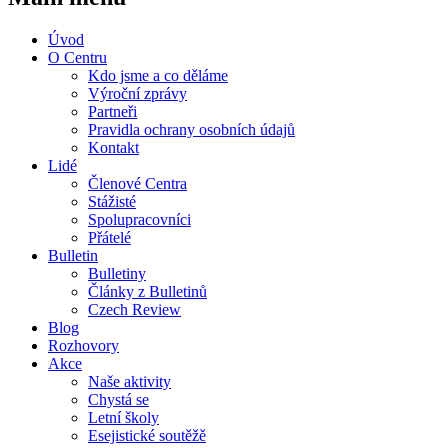
Úvod
O Centru
Kdo jsme a co děláme
Výroční zprávy
Partneři
Pravidla ochrany osobních údajů
Kontakt
Lidé
Členové Centra
Stážisté
Spolupracovníci
Přátelé
Bulletin
Bulletiny
Články z Bulletinů
Czech Review
Blog
Rozhovory
Akce
Naše aktivity
Chystá se
Letní školy
Esejistické soutěžě