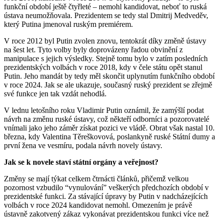
funkční období ještě čtyřleté – nemohl kandidovat, neboť to ruská
ústava neumožňovala. Prezidentem se tedy stal Dmitrij Medveděv,
který Putina jmenoval ruským premiérem.
V roce 2012 byl Putin zvolen znovu, tentokrát díky změně ústavy
na šest let. Tyto volby byly doprovázeny řadou obvinění z
manipulace s jejich výsledky. Stejně tomu bylo v zatím posledních
prezidentských volbách v roce 2018, kdy v čele státu opět stanul
Putin. Jeho mandát by tedy měl skončit uplynutím funkčního období
v roce 2024. Jak se ale ukazuje, současný ruský prezident se zřejmě
své funkce jen tak vzdát nehodlá.
V lednu letošního roku Vladimir Putin oznámil, že zamýšlí podat
návrh na změnu ruské ústavy, což někteří odborníci a pozorovatelé
vnímali jako jeho záměr získat pozici ve vládě. Obrat však nastal 10.
března, kdy Valentina Těreškovová, poslankyně ruské Státní dumy a
první žena ve vesmíru, podala návrh novely ústavy.
Jak se k novele staví státní orgány a veřejnost?
Změny se mají týkat celkem čtrnácti článků, přičemž velkou
pozornost vzbudilo “vynulování” veškerých předchozích období v
prezidentské funkci. Za stávající úpravy by Putin v nadcházejících
volbách v roce 2024 kandidovat nemohl. Omezením je právě
ústavně zakotvený zákaz vykonávat prezidentskou funkci více než