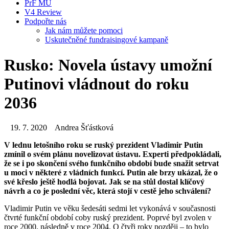
PrF MU
V4 Review
Podpořte nás
Jak nám můžete pomoci
Uskutečněné fundraisingové kampaně
Rusko: Novela ústavy umožní
Putinovi vládnout do roku
2036
19. 7. 2020
Andrea Šťástková
V lednu letošního roku se ruský prezident Vladimir Putin
zmínil o svém plánu novelizovat ústavu. Experti předpokládali,
že se i po skončení svého funkčního období bude snažit setrvat
u moci v některé z vládních funkcí. Putin ale brzy ukázal, že o
své křeslo ještě hodlá bojovat. Jak se na stůl dostal klíčový
návrh a co je poslední věc, která stojí v cestě jeho schválení?
Vladimir Putin ve věku šedesáti sedmi let vykonává v současnosti
čtvrté funkční období coby ruský prezident. Poprvé byl zvolen v
roce 2000, následně v roce 2004. O čtyři roky později – to bylo