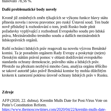
hlasovalo 78,56 %.
Další problematické body novely
Kromě již zmíněných změn týkajících se výkonu funkce hlavy státu
přinesla novela i novou pravomoc pro ruský Ústavní soud. Ten bude
nově příslušný k rozhodování o tom, jestli Rusko bude plnit
požadavky vyplývající z rozhodnutí Evropského soudu pro lidská
práva, Mezinárodního trestního soudu a dalších mezinárodních
lidskoprávních orgánů.
Ruští ochránci lidských práv reagovali na novelu výzvou Benátské
komisi. Ta je poradním orgánem Rady Evropy a poskytuje (nejen)
členským státům právní pomoc v oblasti dodržování evropského
standardu ochrany demokracie, právního státu a lidských práv.
Přestože na přezkum nezbývá mnoho času, analýza orgánu těšícího
se takové autoritě jako právě Benátská komise by mohla důležitým
krokem k zamezení poklesu úrovně ochrany lidských práv v Rusku.
Zdroje
AFP (2020, 22. dubna). Kremlin Mulls Date for Post-Virus Vote on
Putin’s Constitution Reform.
https://www.themoscowtimes.com/2020/04/22/kremlin-mulls-date-