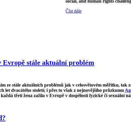
social, and human rights challeng
Číst dále
v Evropě stále aktuální problém
ím ze stále aktuálních problémů jak v celosvětovém měřítku, tak zá
ch let dvacátého století; i přes to však z nejnovějšího průzkumu
Ag
každá třetí žena zažila v Evropě v dospělosti fyzické či sexuální n
d?