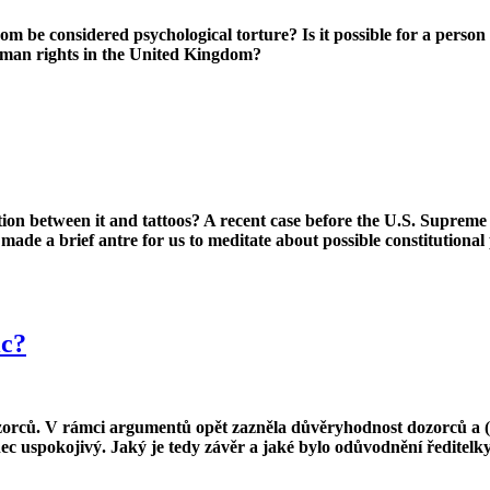
m be considered psychological torture? Is it possible for a person
uman rights in the United Kingdom?
ion between it and tattoos? A recent case before the U.S. Supreme 
 made a brief antre for us to meditate about possible constitutiona
ic?
ozorců. V rámci argumentů opět zazněla důvěryhodnost dozorců a 
ec uspokojivý. Jaký je tedy závěr a jaké bylo odůvodnění ředitelk