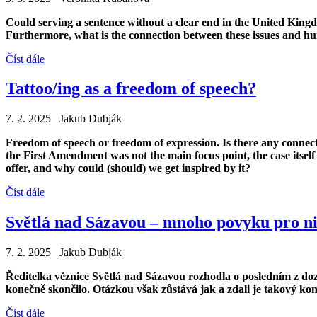
Could serving a sentence without a clear end in the United Kingdo
Furthermore, what is the connection between these issues and h
Číst dále
Tattoo/ing as a freedom of speech?
7. 2. 2025 Jakub Dubják
Freedom of speech or freedom of expression. Is there any connect
the First Amendment was not the main focus point, the case itself
offer, and why could (should) we get inspired by it?
Číst dále
Světlá nad Sázavou – mnoho povyku pro n
7. 2. 2025 Jakub Dubják
Ředitelka věznice Světlá nad Sázavou rozhodla o posledním z d
konečně skončilo. Otázkou však zůstává jak a zdali je takový kon
Číst dále