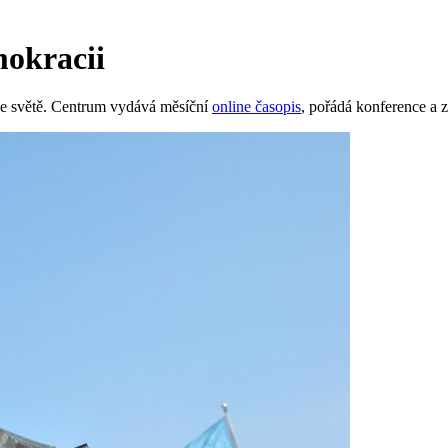
mokracii
 ve světě. Centrum vydává měsíční
online časopis
, pořádá konference a z