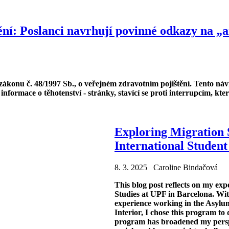
ní: Poslanci navrhují povinné odkazy na „a
ákonu č. 48/1997 Sb., o veřejném zdravotním pojištění. Tento ná
nformace o těhotenství - stránky, stavící se proti interrupcím, kte
Exploring Migration 
International Student
8. 3. 2025 Caroline Bindačová
This blog post reflects on my exp
Studies at UPF in Barcelona. W
experience working in the Asylu
Interior, I chose this program t
program has broadened my perspe