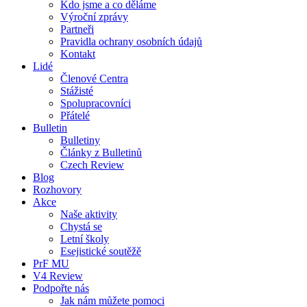
Kdo jsme a co děláme
Výroční zprávy
Partneři
Pravidla ochrany osobních údajů
Kontakt
Lidé
Členové Centra
Stážisté
Spolupracovníci
Přátelé
Bulletin
Bulletiny
Články z Bulletinů
Czech Review
Blog
Rozhovory
Akce
Naše aktivity
Chystá se
Letní školy
Esejistické soutěžě
PrF MU
V4 Review
Podpořte nás
Jak nám můžete pomoci