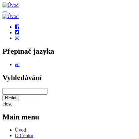
Přejít
k
hlavnímu
obsahu
Social
links
Přepínač jazyka
en
Vyhledávání
Hledat
close
Main menu
Úvod
O Centru