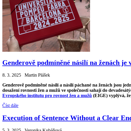
Genderově podmíněné násilí na ženách je 
8. 3. 2025 Martin Plášek
Genderově podmíněné násilí a násilí páchané na ženách jsou jedn
dosažení rovnosti žen a mužů ve společnosti sahají do devadesátý
Evropského institutu pro rovnost žen a mužů
(EIGE) vyplývá, že 
Číst dále
Execution of Sentence Without a Clear En
5. 3. 2025 Veronika Kubáňová