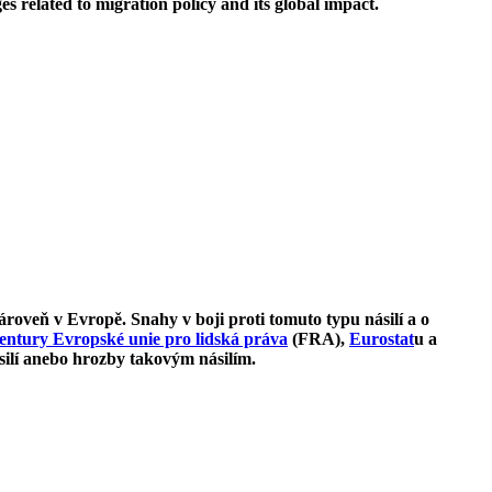
es related to migration policy and its global impact.
roveň v Evropě. Snahy v boji proti tomuto typu násilí a o
entury Evropské unie pro lidská práva
(FRA),
Eurostat
u a
ásilí anebo hrozby takovým násilím.