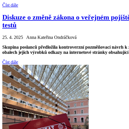
Číst dále
Diskuze o změně zákona o veřejném pojiště
testů
25. 4. 2025 Anna Kateřina Ondráčková
Skupina poslanců předložila kontroverzní pozměňovací návrh k z
obalech jejich výrobků odkazy na internetové stránky obsahující i
Číst dále