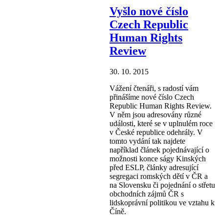
Vyšlo nové číslo
Czech Republic
Human Rights
Review
30. 10. 2015
Vážení čtenáři, s radostí vám
přinášíme nové číslo Czech
Republic Human Rights Review.
V něm jsou adresovány různé
události, které se v uplnulém roce
v České republice odehrály. V
tomto vydání tak najdete
například článek pojednávající o
možnosti konce ságy Kinských
před ESLP, články adresující
segregaci romských dětí v ČR a
na Slovensku či pojednání o střetu
obchodních zájmů ČR s
lidskoprávní politikou ve vztahu k
Číně.