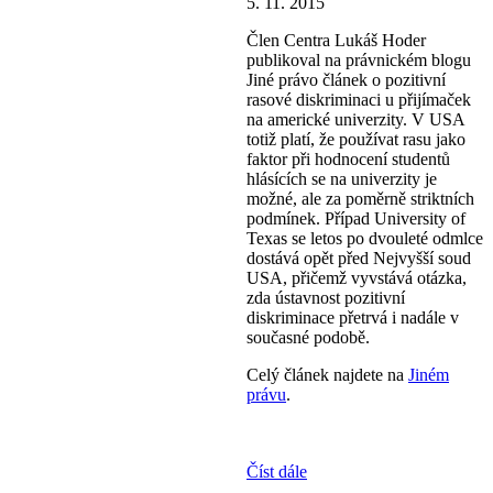
5. 11. 2015
Člen Centra Lukáš Hoder
publikoval na právnickém blogu
Jiné právo článek o pozitivní
rasové diskriminaci u přijímaček
na americké univerzity. V USA
totiž platí, že používat rasu jako
faktor při hodnocení studentů
hlásících se na univerzity je
možné, ale za poměrně striktních
podmínek. Případ University of
Texas se letos po dvouleté odmlce
dostává opět před Nejvyšší soud
USA, přičemž vyvstává otázka,
zda ústavnost pozitivní
diskriminace přetrvá i nadále v
současné podobě.
Celý článek najdete na
Jiném
právu
.
Číst dále