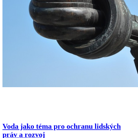
Voda jako téma pro ochranu lidských
práv a rozvoj