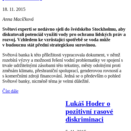
18. 11. 2015
Anna Macíčková
Světoví experti se nedávno sjeli do švédského Stockholmu, aby
diskutovali potenciál využití vody pro ochranu lidských práv a
rozvoj. Vzhledem ke vzrůstající spotřebě se voda může
v budoucnu stát přední strategickou surovinou.
Světová banka k této příležitosti vypracovala dokument, v němž
rozebírá výzvy a možnosti řešení vodní problematiky ve spojení s
trvale udržitelnými zásobami této tekutiny, městy odolnými proti
změnám klimatu, přeshraniční spoluprací, genderovou rovností a
s komerčními zdroji financování. Jedná se o především o pohled
Světové banky, nicméně téma je velmi důležité.
Číst dále
Lukáš Hoder o
pozitivní rasové
diskriminaci