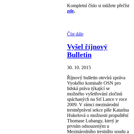
Kompletní číslo si můžete přečíst
zde
.
Číst dále
Vyšel říjnový
Bulletin
30. 10. 2015
Říjnový bulletin otevírá zpráva
Vyokého komisaře OSN pro
lidská práva týkající se
možného
vyšetřování zločinů
spáchaných na Srí Lance
v roce
2009
.
V rámci mezinárodní
trestněprávní sekce píše
Katarína
Hukelová o možnosti propuštění
Thomase
Lubangy, který je
prvním odsouzeným u
Mezinárodního
trestního soudu a