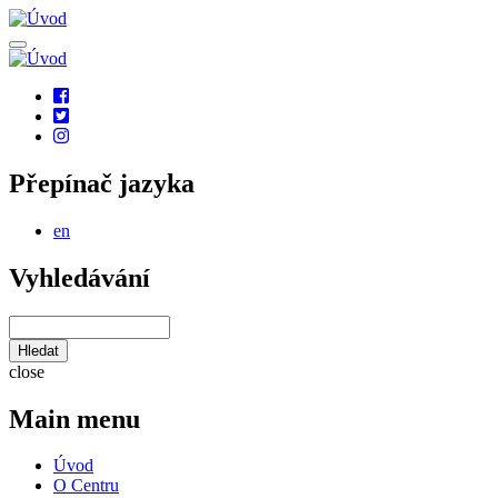
Přejít
k
hlavnímu
obsahu
Social
links
Přepínač jazyka
en
Vyhledávání
Hledat
close
Main menu
Úvod
O Centru