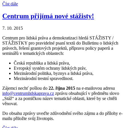
Číst dále
Centrum přijímá nové stážisty!
7. 10. 2015
Centrum pro lidská práva a demokratizaci hledá STÁŽISTY /
STÁŽISTKY pro pravidelné psaní textů do Bulletinu o lidských
právech, řešení grantových projektů, přípravu policy paperů a
seminářů v tematických oblastech:
Česká republika a lidská práva,
Evropský systém ochrany lidských práv,
Mezinárodní politika, byznys a lidská práva,
Mezinárodní trestní spravedlnost.
Zájemci nechť pošlou do
22. října 2015
na e-mailovou adresu
info@centrumlidskaprava.cz
zprávu obsahující v předmětu slovo
„Stáž“ a za pomlčkou název tematické oblasti, které by se chtěli
věnovat.
Do obsahu zprávy uveďte zdůvodnění svého zájmu a do přílohy e-
mailu přiložte svůj životopis.