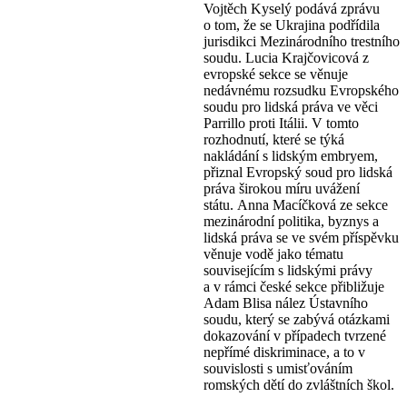
Vojtěch Kyselý podává zprávu
o
tom, že se Ukrajina podřídila
jurisdikci Mezinárodního
trestního
soudu
.
Lucia Krajčovicová z
evropské sekce se věnuje
nedávnému
rozsudku Evropského
soudu pro lidská práva
ve věci
Parrillo proti Itálii. V tomto
rozhodnutí, které
se týká
nakládání s lidským embryem,
přiznal Evropský
soud pro lidská
práva širokou míru uvážení
státu.
Anna Macíčková ze sekce
mezinárodní politika, byznys
a
lidská práva se ve svém příspěvku
věnuje vodě
jako tématu
souvisejícím s lidskými právy
a
v
rámci české sekce přibližuje
Adam Blisa nález
Ústavního
soudu, který se zabývá otázkami
dokazování
v případech tvrzené
nepřímé diskriminace, a to
v
souvislosti s umisťováním
romských dětí do zvláštních
škol.