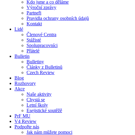
Kdo jsme a co děláme
Výroční zprávy
Partneři
Pravidla ochrany osobních údajů
Kontakt
Lidé
Členové Centra
Stážisté
Spolupracovníci
Přátelé
Bulletin
Bulletiny
Články z Bulletinů
Czech Review
Blog
Rozhovory
Akce
Naše aktivity
Chystá se
Letní školy
Esejistické soutěžě
PrF MU
V4 Review
Podpořte nás
Jak nám můžete pomoci