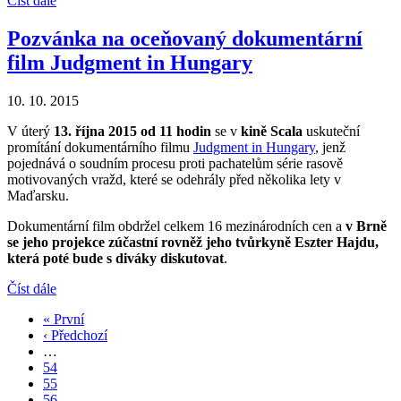
Číst dále
Pozvánka na oceňovaný dokumentární
film Judgment in Hungary
10. 10. 2015
V úterý
13. října 2015 od 11 hodin
se v
kině Scala
uskuteční
promítání dokumentárního filmu
Judgment in Hungary
, jenž
pojednává o soudním procesu proti pachatelům série rasově
motivovaných vražd, které se odehrály před několika lety v
Maďarsku.
Dokumentární film obdržel celkem 16 mezinárodních cen a
v Brně
se jeho projekce zúčastní rovněž jeho tvůrkyně Eszter Hajdu,
která poté bude s diváky diskutovat
.
Číst dále
First
« První
page
Předchozí
‹ Předchozí
Pagination
stránka
…
Page
54
Page
55
Page
56