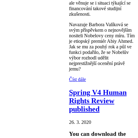
ale věnuje se i situaci týkající se
financování takové studijní
zkušenosti.
Navazuje Barbora Valíková se
svým příspěvkem o nejnovějším
nositeli Nobelovy ceny míru. Tím
je etiopský premiér Abiy Ahmed.
Jak se mu za pouhý rok a půl ve
funkci podařilo, že se Nobelův
výbor rozhodl udělit
nejprestižnější ocenění právě
jemu?
Číst dále
Spring V4 Human
Rights Review
published
26. 3. 2020
You can download the