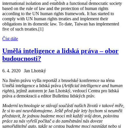
international isolation and establish a functional democratic society
based on the rule of law and the protection of human rights
according to the UN human rights framework. It has started to
comply with UN human rights treaties and implement their
obligations in its domestic law. To date, Taiwan has implemented
five of such treaties.[1]
Číst dále
Umělá inteligence a lidská práva – obor
budoucnosti?
6. 4. 2020 Jan Lhotský
Na Jiném právu vyšla reportáž z bruselské konference na téma
Umělá inteligence a lidská práva (
Artificial intelligence and human
rights
), jejímž autorem je Jan Lhotský, vedoucí Centra pro lidská
práva a demokracii a editor Bulletinu lidských práv.
Moderní technologie se stávají součástí našich životů v takové míře,
že si to ani neuvědomujeme. Ještě před pár lety bychom si neuměli
představit, že jednou budeme moci mít každý svůj dron, polovinu
práce za nás vyřeší počítač a do zaměstnání nás doveze
samořiditelné auto, takže se cestou budeme moci nasnídat nebo si