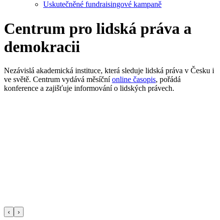
Uskutečněné fundraisingové kampaně
Centrum pro lidská práva a
demokracii
Nezávislá akademická instituce, která sleduje lidská práva v Česku i
ve světě. Centrum vydává měsíční
online časopis
, pořádá
konference a zajišťuje informování o lidských právech.
‹
›