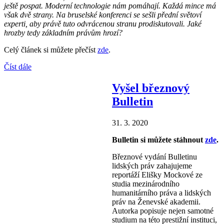
ještě pospat. Moderní technologie nám pomáhají. Každá mince má
však dvě strany. Na bruselské konferenci se sešli přední světoví
experti, aby právě tuto odvrácenou stranu prodiskutovali. Jaké
hrozby tedy základním právům hrozí?
Celý článek si můžete přečíst
zde
.
Číst dále
Vyšel březnový
Bulletin
31. 3. 2020
Bulletin si můžete stáhnout
zde
.
Březnové vydání Bulletinu
lidských práv zahajujeme
reportáží Elišky Mockové ze
studia mezinárodního
humanitárního práva a lidských
práv na Ženevské akademii.
Autorka popisuje nejen samotné
studium na této prestižní instituci,