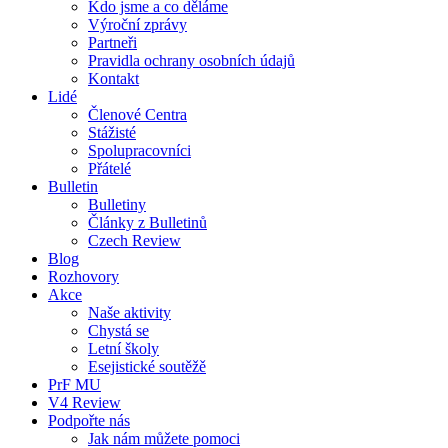
Kdo jsme a co děláme
Výroční zprávy
Partneři
Pravidla ochrany osobních údajů
Kontakt
Lidé
Členové Centra
Stážisté
Spolupracovníci
Přátelé
Bulletin
Bulletiny
Články z Bulletinů
Czech Review
Blog
Rozhovory
Akce
Naše aktivity
Chystá se
Letní školy
Esejistické soutěžě
PrF MU
V4 Review
Podpořte nás
Jak nám můžete pomoci