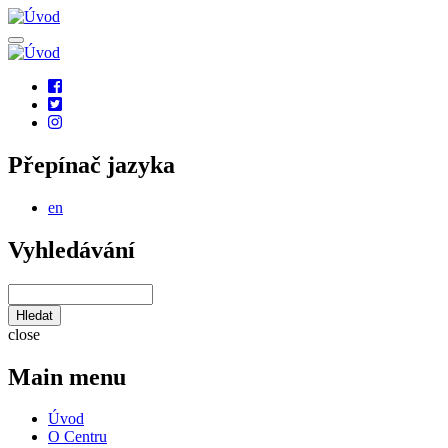
Přejít
k
hlavnímu
obsahu
Social
links
Přepínač jazyka
en
Vyhledávání
Hledat
close
Main menu
Úvod
O Centru