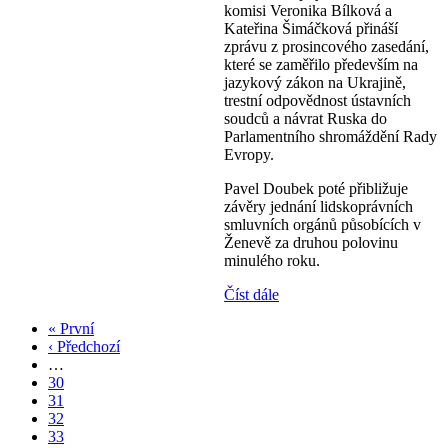
komisi Veronika Bílková a
Kateřina Šimáčková přináší
zprávu z prosincového zasedání,
které se zaměřilo především na
jazykový zákon na Ukrajině,
trestní odpovědnost ústavních
soudců a návrat Ruska do
Parlamentního shromáždění Rady
Evropy.
Pavel Doubek poté přibližuje
závěry jednání lidskoprávních
smluvních orgánů působících v
Ženevě za druhou polovinu
minulého roku.
Číst dále
First
« První
page
Předchozí
‹ Předchozí
Pagination
stránka
…
Page
30
Page
31
Page
32
Page
33