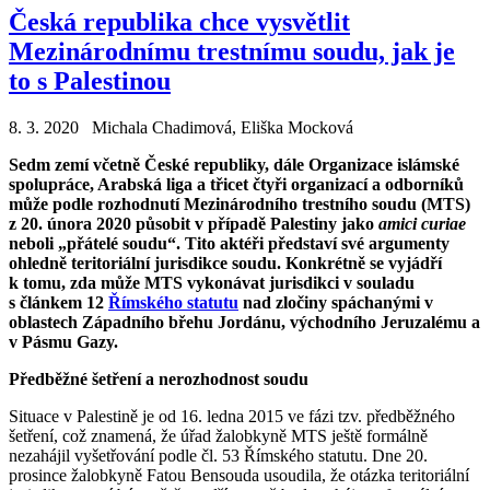
Česká republika chce vysvětlit
Mezinárodnímu trestnímu soudu, jak je
to s Palestinou
8. 3. 2020 Michala Chadimová, Eliška Mocková
Sedm zemí včetně České republiky, dále Organizace islámské
spolupráce, Arabská liga a třicet čtyři organizací a odborníků
může podle rozhodnutí Mezinárodního trestního soudu (MTS)
z 20. února 2020 působit v případě Palestiny jako
amici curiae
neboli „přátelé soudu“. Tito aktéři představí své argumenty
ohledně teritoriální jurisdikce soudu. Konkrétně se vyjádří
k tomu, zda může MTS vykonávat jurisdikci v souladu
s článkem 12
Římského statutu
nad zločiny spáchanými v
oblastech Západního břehu Jordánu, východního Jeruzalému a
v Pásmu Gazy.
Předběžné šetření a nerozhodnost soudu
Situace v Palestině je od 16. ledna 2015 ve fázi tzv. předběžného
šetření, což znamená, že úřad žalobkyně MTS ještě formálně
nezahájil vyšetřování podle čl. 53 Římského statutu. Dne 20.
prosince žalobkyně Fatou Bensouda usoudila, že otázka teritoriální